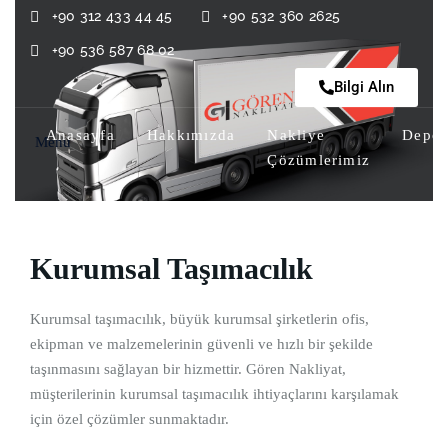
+90 312 433 44 45
+90 532 360 2625
+90 536 587 68 02
Bilgi Alın
Anasayfa
Hakkımızda
Nakliye
Depo
Menu
Çözümlerimiz
Kurumsal Taşımacılık
Kurumsal taşımacılık, büyük kurumsal şirketlerin ofis,
ekipman ve malzemelerinin güvenli ve hızlı bir şekilde
taşınmasını sağlayan bir hizmettir. Gören Nakliyat,
müşterilerinin kurumsal taşımacılık ihtiyaçlarını karşılamak
için özel çözümler sunmaktadır.