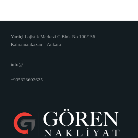
Yurtiçi Lojistik Merkezi C Blok No 100/156
Kahramankazan – Ankara
info@
+905323602625