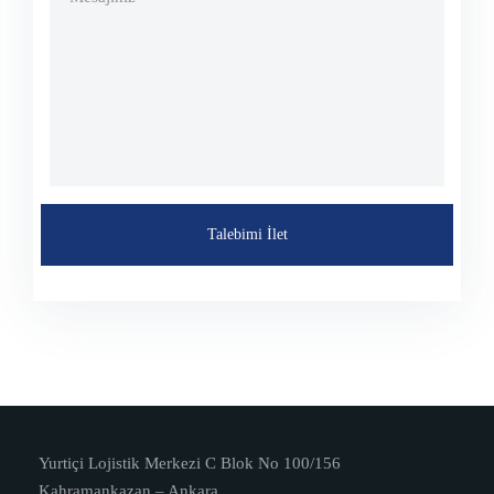
Yurtiçi Lojistik Merkezi C Blok No 100/156
Kahramankazan – Ankara